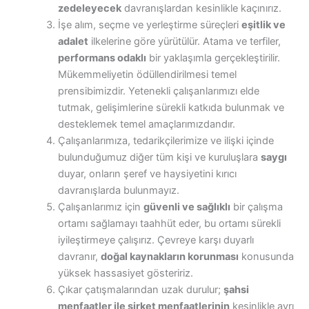
zedeleyecek
davranışlardan kesinlikle kaçınırız.
İşe alım, seçme ve yerleştirme süreçleri
eşitlik ve
adalet
ilkelerine göre yürütülür. Atama ve terfiler,
performans odaklı
bir yaklaşımla gerçekleştirilir.
Mükemmeliyetin ödüllendirilmesi temel
prensibimizdir. Yetenekli çalışanlarımızı elde
tutmak, gelişimlerine sürekli katkıda bulunmak ve
desteklemek temel amaçlarımızdandır.
Çalışanlarımıza, tedarikçilerimize ve ilişki içinde
bulunduğumuz diğer tüm kişi ve kuruluşlara
saygı
duyar, onların şeref ve haysiyetini kırıcı
davranışlarda bulunmayız.
Çalışanlarımız için
güvenli ve sağlıklı
bir çalışma
ortamı sağlamayı taahhüt eder, bu ortamı sürekli
iyileştirmeye çalışırız. Çevreye karşı duyarlı
davranır,
doğal kaynakların korunması
konusunda
yüksek hassasiyet gösteririz.
Çıkar çatışmalarından uzak durulur;
şahsi
menfaatler ile şirket menfaatlerinin
kesinlikle ayrı