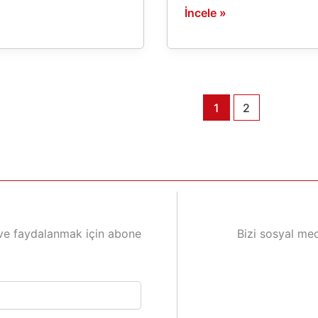
İncele »
1
2
ve faydalanmak için abone
Bizi sosyal med