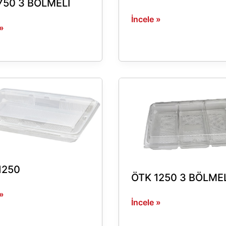
750 3 BÖLMELİ
İncele »
 »
ÖTK
1250
3
BÖLMELİ
1250
ÖTK 1250 3 BÖLMEL
 »
İncele »