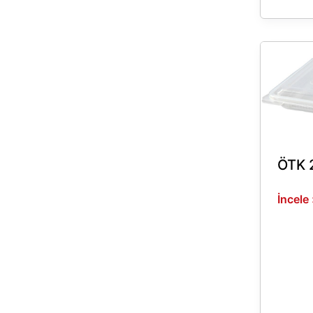
ÖTK
2000
ÖTK 
İncele