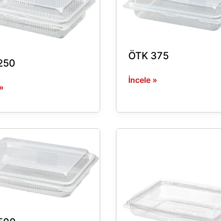
ÖTK 375
250
İncele »
 »
ÖTK
650