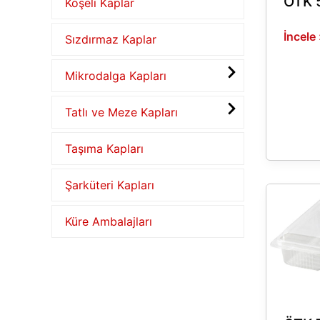
ÖTK 
Köşeli Kaplar
İncele
Sızdırmaz Kaplar
Mikrodalga Kapları
Tatlı ve Meze Kapları
Taşıma Kapları
Şarküteri Kapları
ÖTK
750
Küre Ambalajları
3
BÖLME