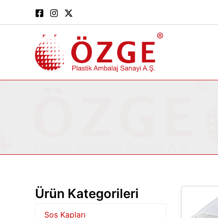
İçeriğe
atla
Ürün Kategorileri
ÖTK
250
Sos Kapları