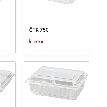
ÖTK 750
İncele »
ÖTK
1100