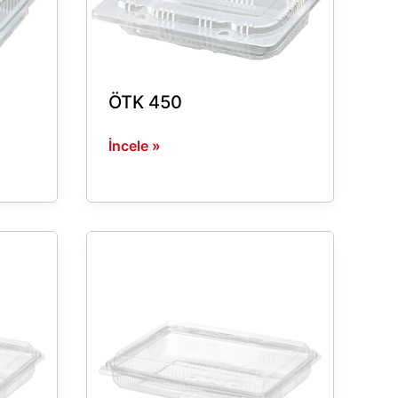
ÖTK 450
İncele »
ÖTK
750