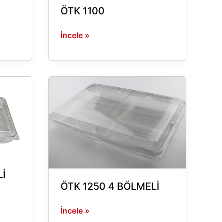
ÖTK 1100
İncele »
ÖTK
1250
4
BÖLMELİ
İ
ÖTK 1250 4 BÖLMELİ
İncele »