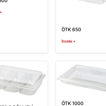
500
 »
ÖTK 650
İncele »
ÖTK
1000
Lİ
ÖTK 1000