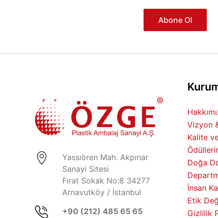
Abone Ol
Kurum
Hakkımız
Vizyon 
Kalite v
Ödülleri
Yassıören Mah. Akpınar
Doğa Do
Sanayi Sitesi
Departm
Fırat Sokak No:8 34277
İnsan Ka
Arnavutköy / İstanbul
Etik Değ
+90 (212) 485 65 65
Gizlilik 