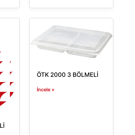
ÖTK
2000
3
BÖLMELİ
ÖTK 2000 3 BÖLMELİ
İncele »
Lİ