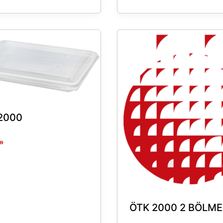
ÖTK
2000
2
BÖLMELİ
2000
 »
ÖTK 2000 2 BÖLME