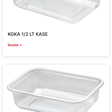
KGKA 1/2 LT KASE
İncele »
KGKA
1/3
LT
KASE