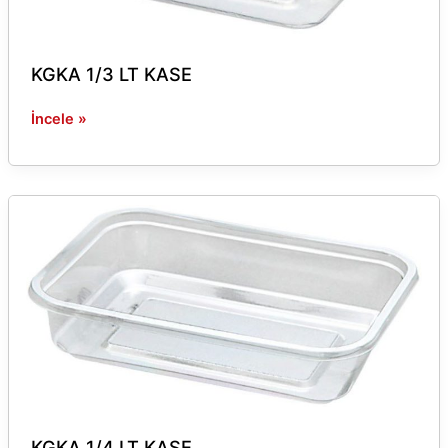
KGKA 1/3 LT KASE
İncele »
KGKA
1/4
LT
KASE
KGKA 1/4 LT KASE