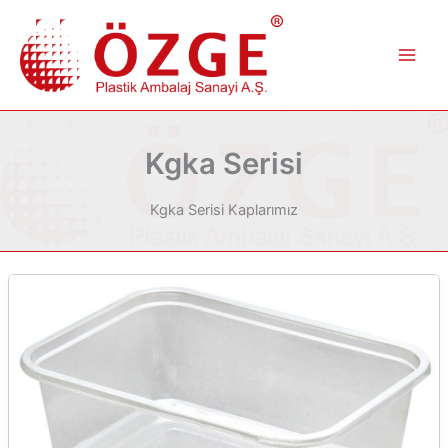
İçeriğe
atla
Kgka Serisi
Kgka Serisi Kaplarımız
KGKA
1/2
LT
KASE