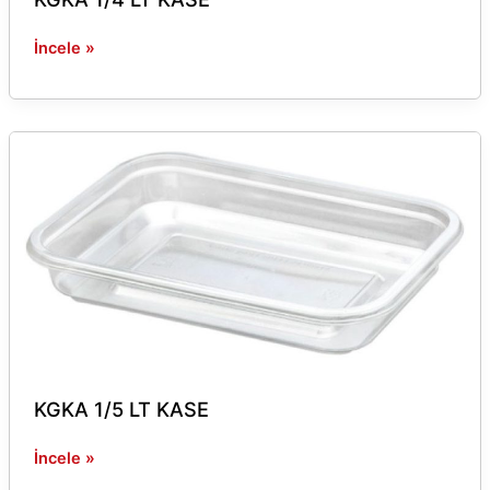
İncele »
KGKA
1/5
LT
KASE
KGKA 1/5 LT KASE
İncele »