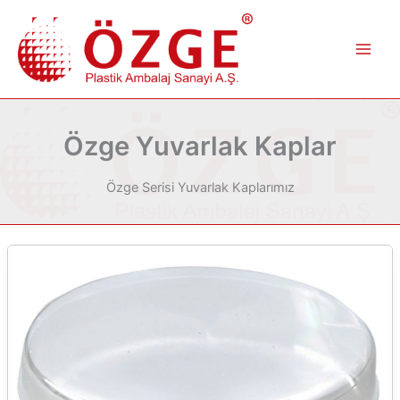
İçeriğe
atla
Özge Yuvarlak Kaplar
Özge Serisi Yuvarlak Kaplarımız
GARLAND
250
GR