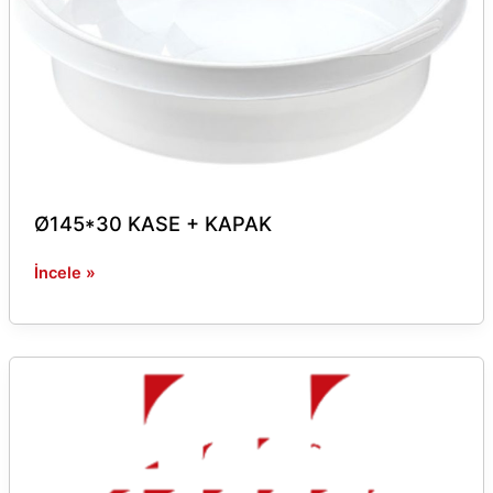
Ø145*30 KASE + KAPAK
İncele »
Ø190
500
GR
LOKUM
SEPERATÖR