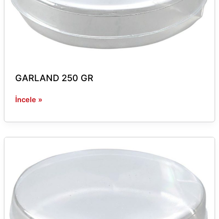
GARLAND 250 GR
İncele »
GARLAND
500
GR