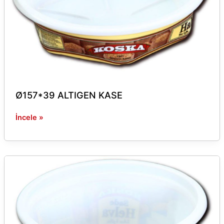
Ø157*39 ALTIGEN KASE
İncele »
Ø157*69
ALTIGEN
KASE