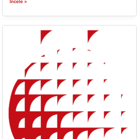
İncele »
Ø190
500
GR
LOKUM
SEPERATÖR
KAPAK