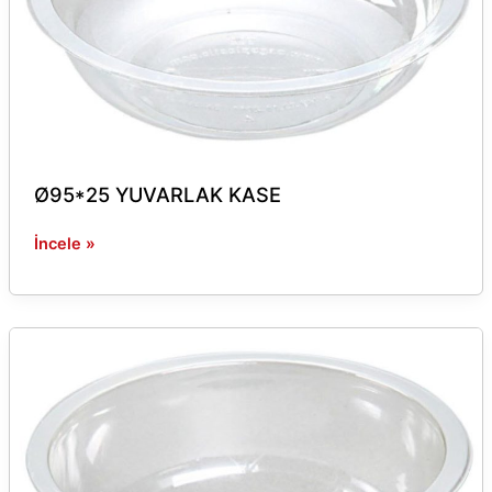
Ø95*25 YUVARLAK KASE
İncele »
Ø98*40
YUVARLAK
KASE