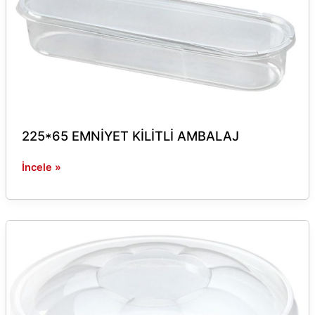
KİLİTLİ
AMBALAJ
225*65 EMNİYET KİLİTLİ AMBALAJ
İncele »
Ø145*30
KASE
+
KAPAK