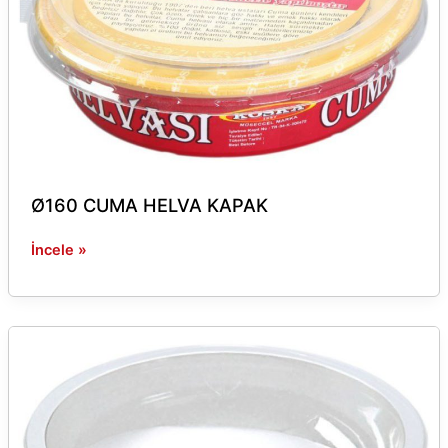
Ø160 CUMA HELVA KAPAK
İncele »
Ø95*25
YUVARLAK
KASE