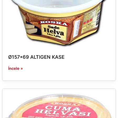
Ø157*69 ALTIGEN KASE
İncele »
Ø160
CUMA
HELVA
KASE