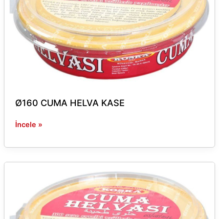
Ø160 CUMA HELVA KASE
İncele »
Ø160
CUMA
HELVA
KAPAK